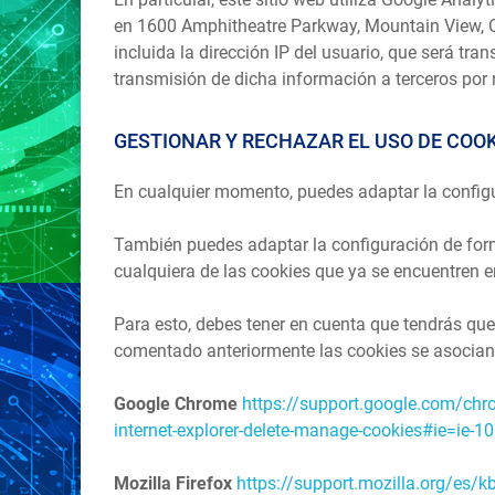
en 1600 Amphitheatre Parkway, Mountain View, Cal
incluida la dirección IP del usuario, que será tr
transmisión de dicha información a terceros por 
GESTIONAR Y RECHAZAR EL USO DE COOK
En cualquier momento, puedes adaptar la configu
También puedes adaptar la configuración de form
cualquiera de las cookies que ya se encuentren e
Para esto, debes tener en cuenta que tendrás qu
comentado anteriormente las cookies se asocian 
Google Chrome
https://support.google.com/chr
internet-explorer-delete-manage-cookies#ie=ie-10
Mozilla Firefox
https://support.mozilla.org/es/kb/