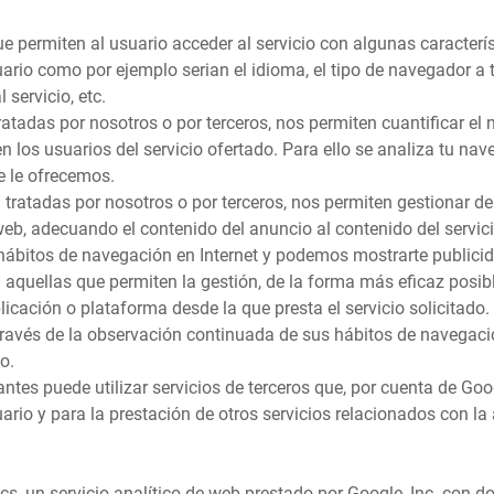
 permiten al usuario acceder al servicio con algunas caracterís
suario como por ejemplo serian el idioma, el tipo de navegador a t
servicio, etc.
atadas por nosotros o por terceros, nos permiten cuantificar el 
en los usuarios del servicio ofertado. Para ello se analiza tu na
e le ofrecemos.
tratadas por nosotros o por terceros, nos permiten gestionar de 
eb, adecuando el contenido del anuncio al contenido del servicio
hábitos de navegación en Internet y podemos mostrarte publicida
aquellas que permiten la gestión, de la forma más eficaz posible
plicación o plataforma desde la que presta el servicio solicitad
avés de la observación continuada de sus hábitos de navegación,
o.
ntes puede utilizar servicios de terceros que, por cuenta de Goo
suario y para la prestación de otros servicios relacionados con la 
tics, un servicio analítico de web prestado por Google, Inc. con 